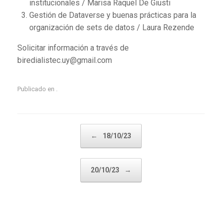
institucionales / Marisa Raquel De Giusti
Gestión de Dataverse y buenas prácticas para la
organización de sets de datos / Laura Rezende
Solicitar información a través de
biredialistec.uy@gmail.com
Publicado en .
←
18/10/23
Navegador de artículos
20/10/23
→