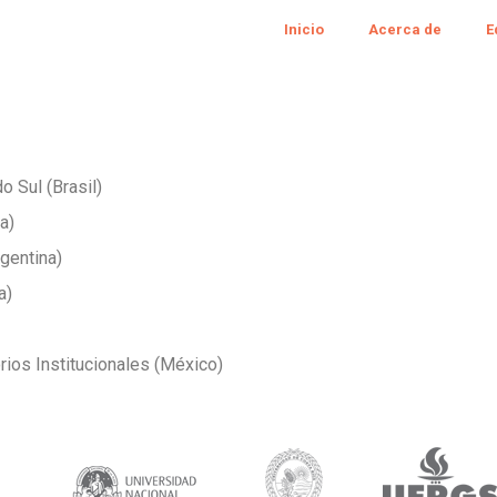
Inicio
Acerca de
E
o Sul (Brasil)
a)
rgentina)
a)
ios Institucionales (México)